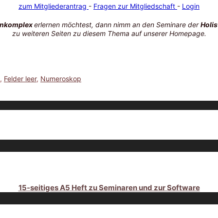
zum Mitgliederantrag
-
Fragen zur Mitgliedschaft
-
Login
enkomplex
erlernen möchtest, dann nimm an den Seminare der
Holi
zu weiteren Seiten zu diesem Thema auf unserer Homepage.
,
Felder leer
,
Numeroskop
15-seitiges A5 Heft zu Seminaren und zur Software