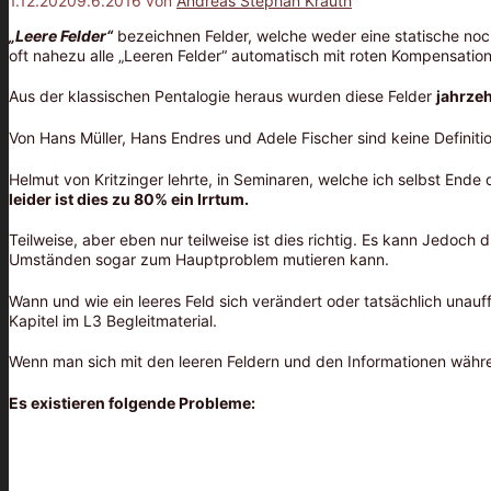
1.12.2020
9.6.2016
von
Andreas Stephan Krauth
„Leere Felder“
bezeichnen Felder, welche weder eine statische no
oft nahezu alle „Leeren Felder“ automatisch mit roten Kompensation
Aus der klassischen Pentalogie heraus wurden diese Felder
jahrzeh
Von Hans Müller, Hans Endres und Adele Fischer sind keine Definit
Helmut von Kritzinger lehrte, in Seminaren, welche ich selbst Ende
leider ist dies zu 80% ein Irrtum.
Teilweise, aber eben nur teilweise ist dies richtig. Es kann Jedoc
Umständen sogar zum Hauptproblem mutieren kann.
Wann und wie ein leeres Feld sich verändert oder tatsächlich unauff
Kapitel im L3 Begleitmaterial.
Wenn man sich mit den leeren Feldern und den Informationen währen
Es existieren folgende Probleme: