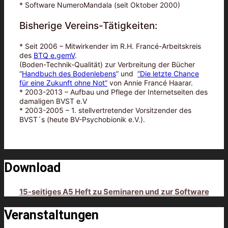
* Software NumeroMandala (seit Oktober 2000)
Bisherige Vereins-Tätigkeiten:
* Seit 2006 – Mitwirkender im R.H. Francé-Arbeitskreis
des
BTQ e.gemV
.
(Boden-Technik-Qualität) zur Verbreitung der Bücher
“
Handbuch des Bodenlebens
” und
”Die letzte Chance
für eine Zukunft ohne Not”
von Annie Francé Haarar.
* 2003-2013 – Aufbau und Pflege der Internetseiten des
damaligen BVST e.V
* 2003-2005 – 1. stellvertretender Vorsitzender des
BVST´s (heute BV-Psychobionik e.V.).
Download
15-seitiges A5 Heft zu Seminaren und zur Software
Veranstaltungen