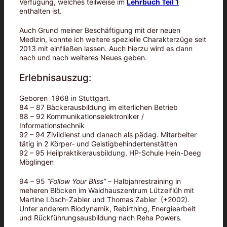
Verfügung, welches teilweise im
Lehrbuch Teil 1
enthalten ist.
Auch Grund meiner Beschäftigung mit der neuen
Medizin, konnte ich weitere spezielle Charakterzüge seit
2013 mit einfließen lassen. Auch hierzu wird es dann
nach und nach weiteres Neues geben.
Erlebnisauszug:
Geboren 1968 in Stuttgart.
84 – 87 Bäckerausbildung im elterlichen Betrieb
88 – 92 Kommunikationselektroniker /
Informationstechnik
92 – 94 Zivildienst und danach als pädag. Mitarbeiter
tätig in 2 Körper- und Geistigbehindertenstätten
92 – 95 Heilpraktikerausbildung, HP-Schule Hein-Deeg
Möglingen
94 – 95
“Follow Your Bliss”
– Halbjahrestraining in
meheren Blöcken im Waldhauszentrum Lützelflüh mit
Martine Lösch-Zabler und Thomas Zabler (+2002).
Unter anderem Biodynamik, Rebirthing, Energiearbeit
und Rückführungsausbildung nach Reha Powers.