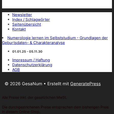
Newsletter
Index / Schlagwörter
Seitenübersicht
Kontakt
Numerologie lernen im Selbststudium - Grundlagen der
Geburtsdaten- & Charakteranalyse
01.01.25 - 05.11.30
Impressum / Haftung
Datenschutzerklärung
AGB
© 2026 GesaNum
• Erstellt mit
GeneratePress
Alle Preise inkl. der gesetzlichen MwSt.
Die durchgestrichenen Preise entsprechen dem bisherigen Preis
in diesem Online-Shop.