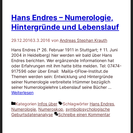
Hans Endres – Numerologie,
Hintergründe und Lebenslauf
29.12.2016
3.3.2016
von
Andreas Stephan Krauth
Hans Endres (* 26. Februar 1911 in Stuttgart; † 11. Juni
2004 in Heidelberg) hier werden wir bald über Hans
Endres berichten. Wer ergänzende Informationen hat
oder Erfahrungen mit ihm hatte bitte melden. Tel: 07474-
917596 oder über Email: Mail(a-t)Flow-Institut.de
Themen werden sein: Entwicklung und Hintergründe
seiner Numerologie verbreitete Irtümmer bezüglich
seiner Numerologielehre Lebenslauf seine Bücher …
Weiterlesen
Kategorien
Infos über
Schlagwörter
Hans Endres
,
Numerologie
,
Numeroskop
,
symbolpsychologische
Geburtsdatenanalyse
Schreibe einen Kommentar