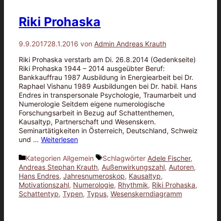
Riki Prohaska
9.9.2017
28.1.2016
von
Admin Andreas Krauth
Riki Prohaska verstarb am Di. 26.8.2014 (Gedenkseite)
Riki Prohaska 1944 – 2014 ausgeübter Beruf:
Bankkauffrau 1987 Ausbildung in Energiearbeit bei Dr.
Raphael Vishanu 1989 Ausbildungen bei Dr. habil. Hans
Endres in transpersonale Psychologie, Traumarbeit und
Numerologie Seitdem eigene numerologische
Forschungsarbeit in Bezug auf Schattenthemen,
Kausaltyp, Partnerschaft und Wesenskern.
Seminartätigkeiten in Österreich, Deutschland, Schweiz
und …
Weiterlesen
Kategorien
Allgemein
Schlagwörter
Adele Fischer
,
Andreas Stephan Krauth
,
Außenwirkungszahl
,
Autoren
,
Hans Endres
,
Jahresnumeroskop
,
Kausaltyp
,
Motivationszahl
,
Numerologie
,
Rhythmik
,
Riki Prohaska
,
Schattentyp
,
Typen
,
Typus
,
Wesenskerndiagramm