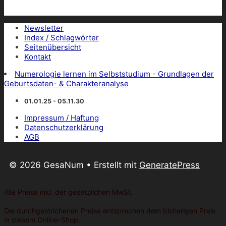
Newsletter
Index / Schlagwörter
Seitenübersicht
Kontakt
Numerologie lernen im Selbststudium - Grundlagen der
Geburtsdaten- & Charakteranalyse
01.01.25 - 05.11.30
Impressum / Haftung
Datenschutzerklärung
AGB
© 2026 GesaNum
• Erstellt mit
GeneratePress
Alle Preise inkl. der gesetzlichen MwSt.
Die durchgestrichenen Preise entsprechen dem bisherigen Preis
in diesem Online-Shop.