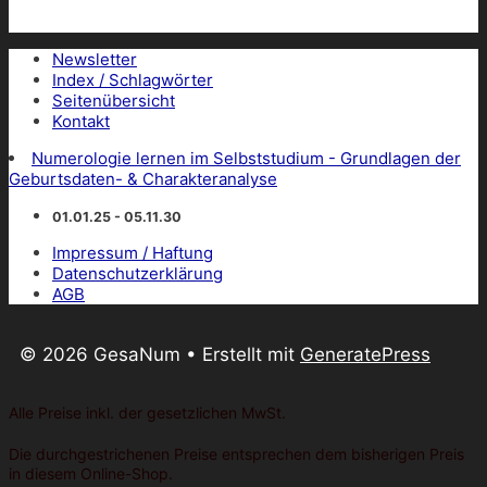
Newsletter
Index / Schlagwörter
Seitenübersicht
Kontakt
Numerologie lernen im Selbststudium - Grundlagen der
Geburtsdaten- & Charakteranalyse
01.01.25 - 05.11.30
Impressum / Haftung
Datenschutzerklärung
AGB
© 2026 GesaNum
• Erstellt mit
GeneratePress
Alle Preise inkl. der gesetzlichen MwSt.
Die durchgestrichenen Preise entsprechen dem bisherigen Preis
in diesem Online-Shop.