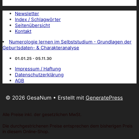
Newsletter
Index / Schlagwörter
Seitenübersicht
Kontakt
Numerologie lernen im Selbststudium - Grundlagen der
Geburtsdaten- & Charakteranalyse
01.01.25 - 05.11.30
Impressum / Haftung
Datenschutzerklärung
AGB
© 2026 GesaNum
• Erstellt mit
GeneratePress
Alle Preise inkl. der gesetzlichen MwSt.
Die durchgestrichenen Preise entsprechen dem bisherigen Preis
in diesem Online-Shop.