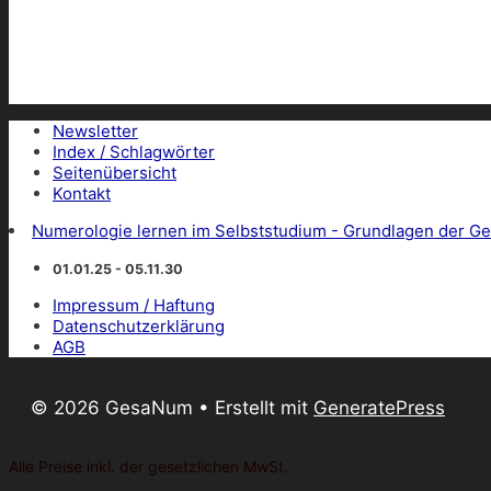
Newsletter
Index / Schlagwörter
Seitenübersicht
Kontakt
Numerologie lernen im Selbststudium - Grundlagen der Ge
01.01.25 - 05.11.30
Impressum / Haftung
Datenschutzerklärung
AGB
© 2026 GesaNum
• Erstellt mit
GeneratePress
Alle Preise inkl. der gesetzlichen MwSt.